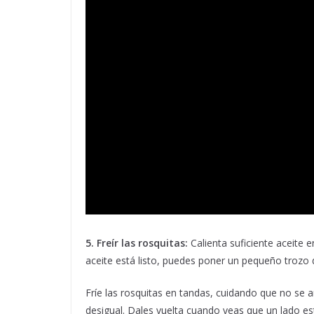
5. Freír las rosquitas:
Calienta suficiente aceite 
aceite está listo, puedes poner un pequeño trozo 
Fríe las rosquitas en tandas, cuidando que no se
desigual. Dales vuelta cuando veas que un lado e