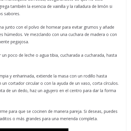
ega también la esencia de vainilla y la ralladura de limón si
os sabores.
na junto con el polvo de hornear para evitar grumos y añade
ntes húmedos. Ve mezclando con una cuchara de madera o con
mente pegajosa.
un poco de leche o agua tibia, cucharada a cucharada, hasta
impia y enharinada, extiende la masa con un rodillo hasta
n cortador circular o con la ayuda de un vaso, corta círculos.
a de un dedo, haz un agujero en el centro para dar la forma
orme para que se cocinen de manera pareja. Si deseas, puedes
aditos o más grandes para una merienda completa.