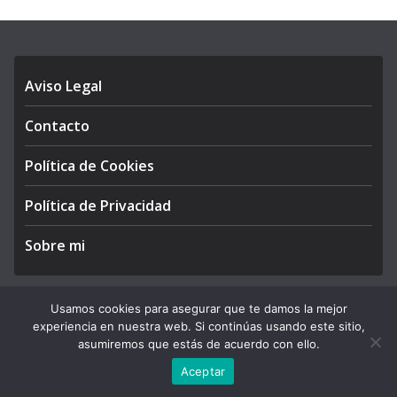
Aviso Legal
Contacto
Política de Cookies
Política de Privacidad
Sobre mi
Usamos cookies para asegurar que te damos la mejor
experiencia en nuestra web. Si continúas usando este sitio,
Copyright © 2026
APEGA Perú
. All rights reserved.
asumiremos que estás de acuerdo con ello.
Theme:
ColorMag Pro
by ThemeGrill. Powered by
WordPress
.
Aceptar