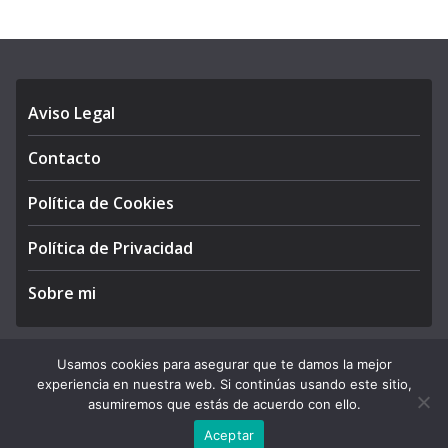
Aviso Legal
Contacto
Política de Cookies
Política de Privacidad
Sobre mi
Usamos cookies para asegurar que te damos la mejor
experiencia en nuestra web. Si continúas usando este sitio,
Copyright © 2026
APEGA Perú
. All rights reserved.
asumiremos que estás de acuerdo con ello.
Theme:
ColorMag Pro
by ThemeGrill. Powered by
WordPress
.
Aceptar