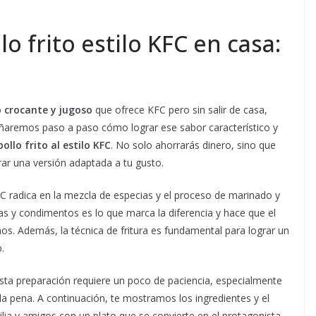
o frito estilo KFC en casa:
o crocante y jugoso
que ofrece KFC pero sin salir de casa,
nseñaremos paso a paso cómo lograr ese sabor característico y
ollo frito al estilo KFC
. No solo ahorrarás dinero, sino que
rar una versión adaptada a tu gusto.
 KFC radica en la mezcla de especias y el proceso de marinado y
 y condimentos es lo que marca la diferencia y hace que el
s. Además, la técnica de fritura es fundamental para lograr un
.
ta preparación requiere un poco de paciencia, especialmente
la pena. A continuación, te mostramos los ingredientes y el
ia y amigos con un plato que se convierte en el protagonista