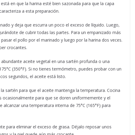
 está en que la harina esté bien sazonada para que la capa
aracteriza a esta preparación.
inado y deja que escurra un poco el exceso de líquido. Luego,
gurándote de cubrir todas las partes. Para un empanizado más
 pasar el pollo por el marinado y luego por la harina dos veces.
úper crocantes.
ta abundante aceite vegetal en una sartén profunda o una
75°C (350°F). Si no tienes termómetro, puedes probar con un
os segundos, el aceite está listo.
r la sartén para que el aceite mantenga la temperatura. Cocina
as ocasionalmente para que se doren uniformemente y el
be alcanzar una temperatura interna de 75°C (165°F) para
nte para eliminar el exceso de grasa. Déjalo reposar unos
jugos y la piel quede aún más crocante.