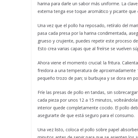
harina para darle un sabor más uniforme. La clave
externa tenga ese toque aromático y picante que c
Una vez que el pollo ha reposado, retíralo del mar
pasa cada presa por la harina condimentada, ase
grueso y crujiente, puedes repetir este proceso de
Esto crea varias capas que al freírse se vuelven s
Ahora viene el momento crucial: la fritura. Calien
freidora a una temperatura de aproximadamente 1
pequeño trozo de pan; si burbujea y se dora en poc
Fríe las presas de pollo en tandas, sin sobrecarga
cada pieza por unos 12 a 15 minutos, volteándol
interior quede completamente cocido. El pollo de
asegurarte de que está seguro para el consumo.
Una vez listo, coloca el pollo sobre papel absorbe
minutos antes de servir para que se asienten los 