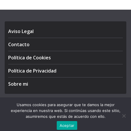
Aviso Legal
Contacto
Política de Cookies
Política de Privacidad
Sobre mi
Usamos cookies para asegurar que te damos la mejor
experiencia en nuestra web. Si continúas usando este sitio,
Copyright © 2026
APEGA Perú
. All rights reserved.
asumiremos que estás de acuerdo con ello.
Theme:
ColorMag Pro
by ThemeGrill. Powered by
WordPress
.
Aceptar