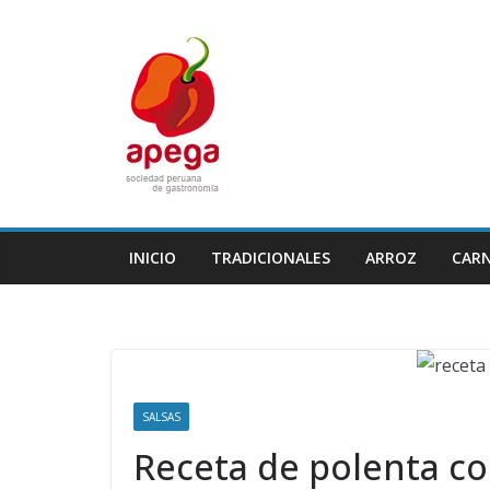
Skip
to
content
INICIO
TRADICIONALES
ARROZ
CAR
SALSAS
Receta de polenta con