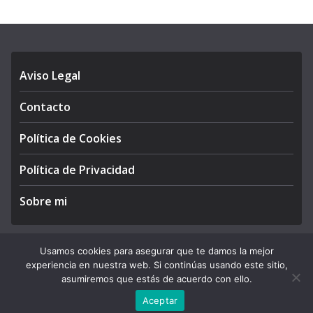
Aviso Legal
Contacto
Política de Cookies
Política de Privacidad
Sobre mi
Usamos cookies para asegurar que te damos la mejor
experiencia en nuestra web. Si continúas usando este sitio,
Copyright © 2026
APEGA Perú
. All rights reserved.
asumiremos que estás de acuerdo con ello.
Theme:
ColorMag Pro
by ThemeGrill. Powered by
WordPress
.
Aceptar