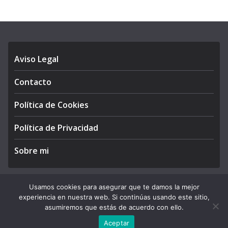
Aviso Legal
Contacto
Política de Cookies
Política de Privacidad
Sobre mi
Usamos cookies para asegurar que te damos la mejor
experiencia en nuestra web. Si continúas usando este sitio,
Copyright © 2026
APEGA Perú
. All rights reserved.
asumiremos que estás de acuerdo con ello.
Theme:
ColorMag Pro
by ThemeGrill. Powered by
WordPress
.
Aceptar