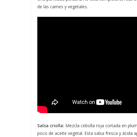
de las carnes y vegetales.
Salsa criolla:
Mezcla cebolla roja cortada en plumas
poco de aceite vegetal. Esta salsa fresca y ácida a