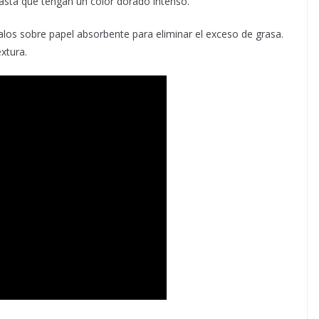
asta que tengan un color dorado intenso.
los sobre papel absorbente para eliminar el exceso de grasa.
xtura.