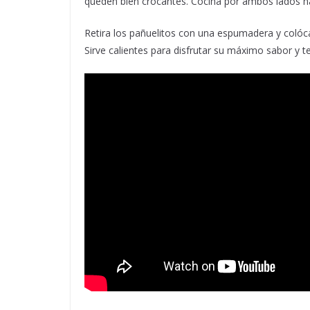
queden bien crocantes. Cocina por ambos lados h
Retira los pañuelitos con una espumadera y colóca
Sirve calientes para disfrutar su máximo sabor y te