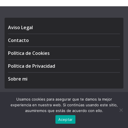
Aviso Legal
Contacto
Política de Cookies
Política de Privacidad
Sobre mi
Usamos cookies para asegurar que te damos la mejor
experiencia en nuestra web. Si continúas usando este sitio,
Copyright © 2026
APEGA Perú
. All rights reserved.
asumiremos que estás de acuerdo con ello.
Theme:
ColorMag Pro
by ThemeGrill. Powered by
WordPress
.
Aceptar