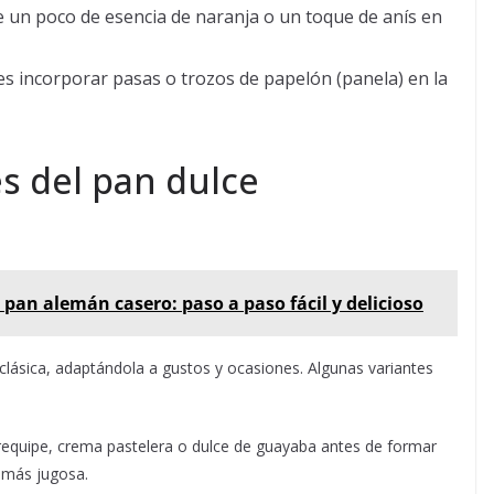
 un poco de esencia de naranja o un toque de anís en
es incorporar pasas o trozos de papelón (panela) en la
s del pan dulce
 pan alemán casero: paso a paso fácil y delicioso
 clásica, adaptándola a gustos y ocasiones. Algunas variantes
requipe, crema pastelera o dulce de guayaba antes de formar
a más jugosa.