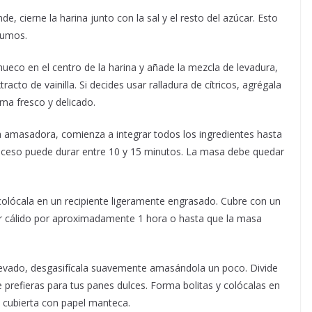
de, cierne la harina junto con la sal y el resto del azúcar. Esto
rumos.
ueco en el centro de la harina y añade la mezcla de levadura,
racto de vainilla. Si decides usar ralladura de cítricos, agrégala
a fresco y delicado.
amasadora, comienza a integrar todos los ingredientes hasta
ceso puede durar entre 10 y 15 minutos. La masa debe quedar
olócala en un recipiente ligeramente engrasado. Cubre con un
gar cálido por aproximadamente 1 hora o hasta que la masa
evado, desgasifícala suavemente amasándola un poco. Divide
prefieras para tus panes dulces. Forma bolitas y colócalas en
cubierta con papel manteca.