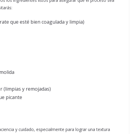
s los ingredientes listos para asegurar que el proceso sea
itarás:
ate que esté bien coagulada y limpia)
molida
 (limpias y remojadas)
ue picante
aciencia y cuidado, especialmente para lograr una textura