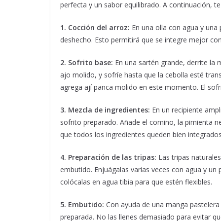
perfecta y un sabor equilibrado. A continuación, 
1. Cocción del arroz:
En una olla con agua y una p
deshecho. Esto permitirá que se integre mejor con
2. Sofrito base:
En una sartén grande, derrite la 
ajo molido, y sofríe hasta que la cebolla esté tra
agrega ají panca molido en este momento. El sofr
3. Mezcla de ingredientes:
En un recipiente ampli
sofrito preparado. Añade el comino, la pimienta n
que todos los ingredientes queden bien integrado
4. Preparación de las tripas:
Las tripas naturales
embutido. Enjuágalas varias veces con agua y un p
colócalas en agua tibia para que estén flexibles.
5. Embutido:
Con ayuda de una manga pastelera o 
preparada. No las llenes demasiado para evitar qu