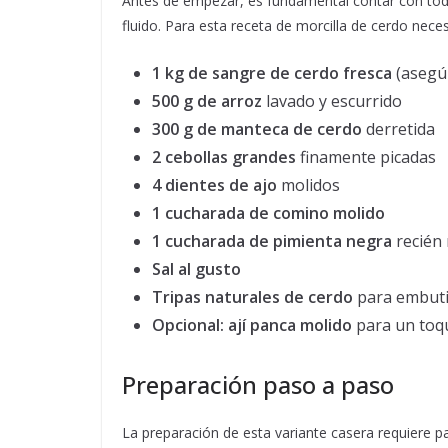
Antes de empezar, es fundamental contar con todo
fluido. Para esta receta de morcilla de cerdo neces
1 kg de sangre de cerdo fresca
(asegúr
500 g de arroz
lavado y escurrido
300 g de manteca de cerdo
derretida
2 cebollas grandes
finamente picadas
4 dientes de ajo
molidos
1 cucharada de comino molido
1 cucharada de pimienta negra
recién 
Sal al gusto
Tripas naturales de cerdo
para embutir
Opcional: ají panca molido
para un toq
Preparación paso a paso
La preparación de esta variante casera requiere p