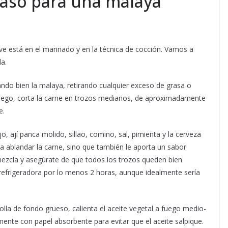
paso para una malaya
ave está en el marinado y en la técnica de cocción. Vamos a
a.
do bien la malaya, retirando cualquier exceso de grasa o
Luego, corta la carne en trozos medianos, de aproximadamente
e.
o, ají panca molido, sillao, comino, sal, pimienta y la cerveza
 a ablandar la carne, sino que también le aporta un sabor
mezcla y asegúrate de que todos los trozos queden bien
a refrigeradora por lo menos 2 horas, aunque idealmente sería
lla de fondo grueso, calienta el aceite vegetal a fuego medio-
amente con papel absorbente para evitar que el aceite salpique.