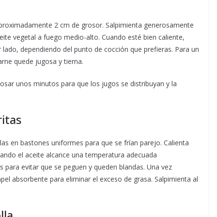
 aproximadamente 2 cm de grosor. Salpimienta generosamente
eite vegetal a fuego medio-alto. Cuando esté bien caliente,
r lado, dependiendo del punto de cocción que prefieras. Para un
arne quede jugosa y tierna.
reposar unos minutos para que los jugos se distribuyan y la
ritas
alas en bastones uniformes para que se frían parejo. Calienta
Cuando el aceite alcance una temperatura adecuada
s para evitar que se peguen y queden blandas. Una vez
apel absorbente para eliminar el exceso de grasa. Salpimienta al
lla