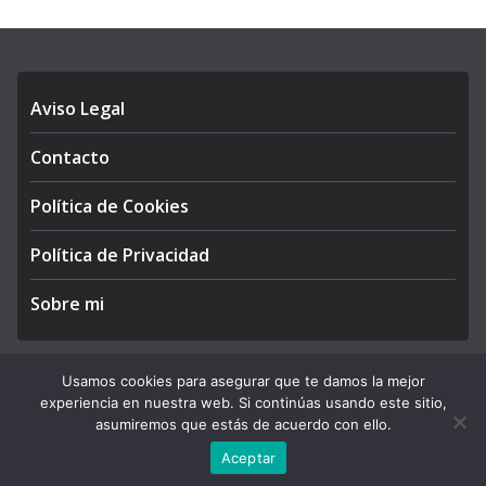
Aviso Legal
Contacto
Política de Cookies
Política de Privacidad
Sobre mi
Usamos cookies para asegurar que te damos la mejor
experiencia en nuestra web. Si continúas usando este sitio,
Copyright © 2026
APEGA Perú
. All rights reserved.
asumiremos que estás de acuerdo con ello.
Theme:
ColorMag Pro
by ThemeGrill. Powered by
WordPress
.
Aceptar