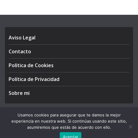
Aviso Legal
Contacto
Política de Cookies
Política de Privacidad
Sobre mi
Usamos cookies para asegurar que te damos la mejor
experiencia en nuestra web. Si continúas usando este sitio,
Copyright © 2026
APEGA Perú
. All rights reserved.
asumiremos que estás de acuerdo con ello.
Theme:
ColorMag Pro
by ThemeGrill. Powered by
WordPress
.
Aceptar