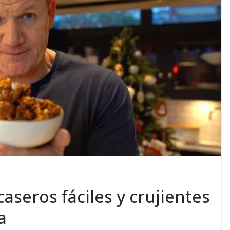
aseros fáciles y crujientes
a