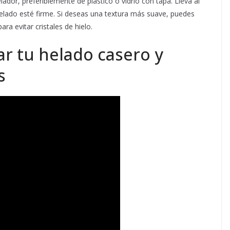
ador, preferiblemente de plástico o vidrio con tapa. Lleva al
elado esté firme. Si deseas una textura más suave, puedes
ra evitar cristales de hielo.
r tu helado casero y
s