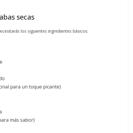
abas secas
cesitarás los siguientes ingredientes básicos:
te
do
ional para un toque picante)
a
 para más sabor)