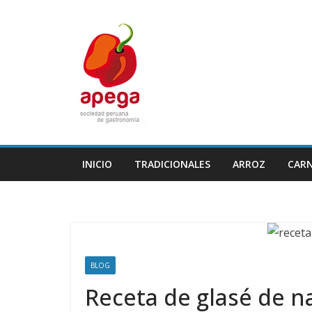
Skip
to
content
INICIO
TRADICIONALES
ARROZ
CAR
BLOG
Receta de glasé de na