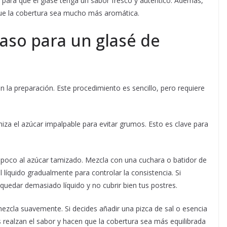
 para que el glasé tenga un sabor fresco y auténtico. Además,
 que la cobertura sea mucho más aromática.
aso para un glasé de
n la preparación. Este procedimiento es sencillo, pero requiere
.
miza el azúcar impalpable para evitar grumos. Esto es clave para
 poco al azúcar tamizado. Mezcla con una cuchara o batidor de
líquido gradualmente para controlar la consistencia. Si
uedar demasiado líquido y no cubrir bien tus postres.
mezcla suavemente. Si decides añadir una pizca de sal o esencia
s realzan el sabor y hacen que la cobertura sea más equilibrada