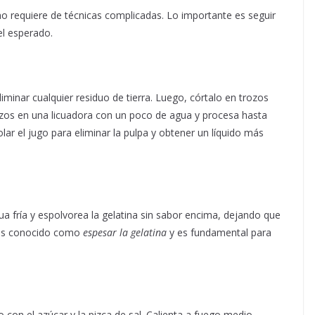
 no requiere de técnicas complicadas. Lo importante es seguir
el esperado.
eliminar cualquier residuo de tierra. Luego, córtalo en trozos
dazos en una licuadora con un poco de agua y procesa hasta
r el jugo para eliminar la pulpa y obtener un líquido más
ua fría y espolvorea la gelatina sin sabor encima, dejando que
o es conocido como
espesar la gelatina
y es fundamental para
 con el azúcar y la pizca de sal. Calienta a fuego medio,