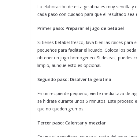
La elaboración de esta gelatina es muy sencilla y
cada paso con cuidado para que el resultado sea 
Primer paso: Preparar el jugo de betabel
Si tienes betabel fresco, lava bien las raíces para 
pequeños para facilitar el licuado. Coloca los pe
obtener un jugo homogéneo. Si deseas, puedes cola
limpio, aunque esto es opcional.
Segundo paso: Disolver la gelatina
En un recipiente pequeño, vierte media taza de ag
se hidrate durante unos 5 minutos. Este proces
que no queden grumos.
Tercer paso: Calentar y mezclar
En una olla mediana, coloca el resto del agua junto