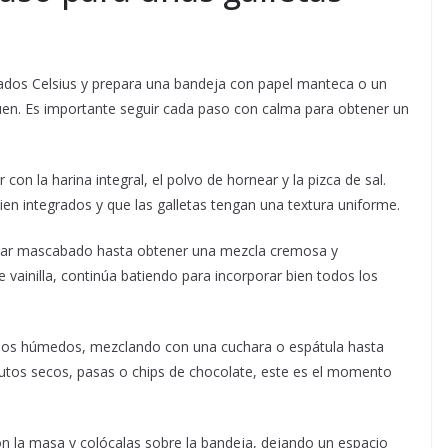
ados Celsius y prepara una bandeja con papel manteca o un
guen. Es importante seguir cada paso con calma para obtener un
on la harina integral, el polvo de hornear y la pizca de sal.
ien integrados y que las galletas tengan una textura uniforme.
zúcar mascabado hasta obtener una mezcla cremosa y
vainilla, continúa batiendo para incorporar bien todos los
 los húmedos, mezclando con una cuchara o espátula hasta
utos secos, pasas o chips de chocolate, este es el momento
n la masa y colócalas sobre la bandeja, dejando un espacio