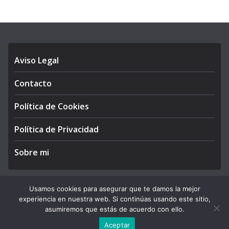
Aviso Legal
Contacto
Política de Cookies
Política de Privacidad
Sobre mi
Usamos cookies para asegurar que te damos la mejor
experiencia en nuestra web. Si continúas usando este sitio,
Copyright © 2026
APEGA Perú
. All rights reserved.
asumiremos que estás de acuerdo con ello.
Theme:
ColorMag Pro
by ThemeGrill. Powered by
WordPress
.
Aceptar