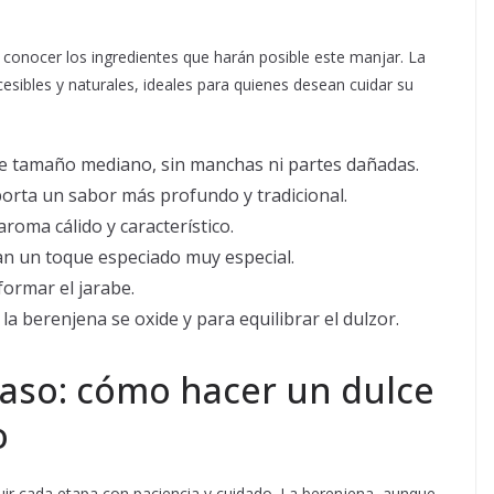
 conocer los ingredientes que harán posible este manjar. La
cesibles y naturales, ideales para quienes desean cuidar su
e tamaño mediano, sin manchas ni partes dañadas.
porta un sabor más profundo y tradicional.
roma cálido y característico.
n un toque especiado muy especial.
formar el jarabe.
a berenjena se oxide y para equilibrar el dulzor.
paso: cómo hacer un dulce
o
uir cada etapa con paciencia y cuidado. La berenjena, aunque