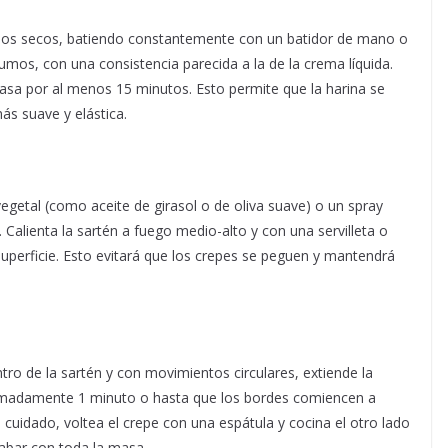
n los secos, batiendo constantemente con un batidor de mano o
umos, con una consistencia parecida a la de la crema líquida.
asa por al menos 15 minutos. Esto permite que la harina se
ás suave y elástica.
vegetal (como aceite de girasol o de oliva suave) o un spray
 Calienta la sartén a fuego medio-alto y con una servilleta o
 superficie. Esto evitará que los crepes se peguen y mantendrá
tro de la sartén y con movimientos circulares, extiende la
ximadamente 1 minuto o hasta que los bordes comiencen a
 cuidado, voltea el crepe con una espátula y cocina el otro lado
abar con toda la masa.