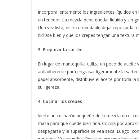
Incorpora lentamente los ingredientes líquidos e
un tenedor. La mezcla debe quedar líquida y sin gr
Una vez lista, es recomendable dejar reposar la m
hidrate bien y que los crepes tengan una textura m
3. Preparar la sartén
En lugar de mantequilla, utiliza un poco de aceite 
antiadherente para engrasar ligeramente la sartén.
papel absorbente, distribuye el aceite por toda la
su ligereza.
4. Cocinar los crepes
Vierte un cucharón pequeño de la mezcla en el cen
masa para que quede bien fina. Cocina por apro
despegarse y la superficie se vea seca. Luego, con
por unos 30 segundos. Repite el proceso hasta ac