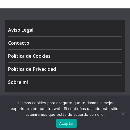
Aviso Legal
Contacto
Política de Cookies
Política de Privacidad
Sobre mi
Usamos cookies para asegurar que te damos la mejor
experiencia en nuestra web. Si continúas usando este sitio,
Copyright © 2026
APEGA Perú
. All rights reserved.
asumiremos que estás de acuerdo con ello.
Theme:
ColorMag Pro
by ThemeGrill. Powered by
WordPress
.
Aceptar