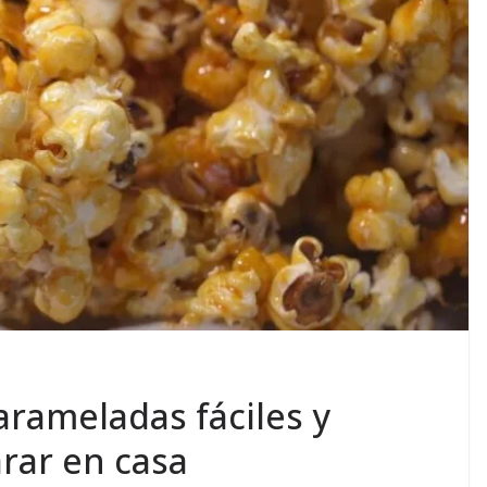
arameladas fáciles y
arar en casa