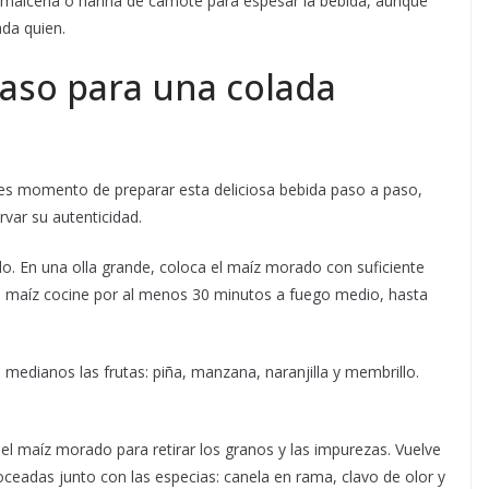
 maicena o harina de camote para espesar la bebida, aunque
ada quien.
aso para una colada
, es momento de preparar esta deliciosa bebida paso a paso,
var su autenticidad.
o. En una olla grande, coloca el maíz morado con suficiente
el maíz cocine por al menos 30 minutos a fuego medio, hasta
s medianos las frutas: piña, manzana, naranjilla y membrillo.
 del maíz morado para retirar los granos y las impurezas. Vuelve
 troceadas junto con las especias: canela en rama, clavo de olor y