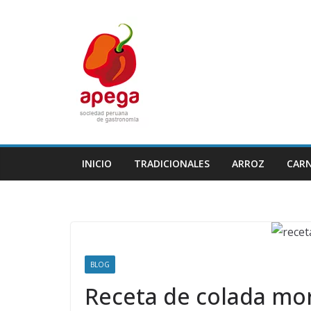
Skip
to
content
INICIO
TRADICIONALES
ARROZ
CAR
BLOG
Receta de colada mor