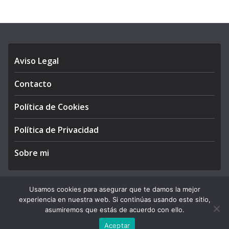
Aviso Legal
Contacto
Política de Cookies
Política de Privacidad
Sobre mi
Usamos cookies para asegurar que te damos la mejor
experiencia en nuestra web. Si continúas usando este sitio,
Copyright © 2026
APEGA Perú
. All rights reserved.
asumiremos que estás de acuerdo con ello.
Theme:
ColorMag Pro
by ThemeGrill. Powered by
WordPress
.
Aceptar