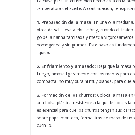
La clave para un churro bien hecho está en la prep
temperatura del aceite. A continuación, te explic
1. Preparación de la masa:
En una olla mediana, 
pizca de sal. Lleva a ebullición y, cuando el líquid
golpe la harina tamizada y mezcla vigorosament
homogénea y sin grumos. Este paso es fundament
líquida.
2. Enfriamiento y amasado:
Deja que la masa re
Luego, amasa ligeramente con las manos para cons
compacta, no muy dura ni muy blanda, para que al
3. Formación de los churros:
Coloca la masa en u
una bolsa plástica resistente a la que le cortes l
es esencial para que los churros tengan sus caract
sobre papel manteca, forma tiras de masa de unos
cuchillo.