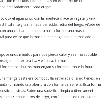
aración meticulosa de la masa y en el control de la
amos detalladamente cada etapa:
coloca el agua junto con la manteca o aceite vegetal y una
o esté caliente y la manteca derretida, retira del fuego. Añade de
e con una cuchara de madera hasta formar una masa
al para evitar que la masa quede pegajosa o demasiado
pose unos minutos para que pierda calor y sea manipulable.
eguir una textura lisa y elástica. La masa debe quedar
 formar los churros mantengan su forma durante la fritura.
na manga pastelera con boquilla estrellada o, si no tienes, en
a punta formando una abertura con forma de estrella. Esta forma
erísticas estrías. Sobre una superficie limpia o directamente
 10 a 15 centímetros de largo, cortándolos con tijeras o un