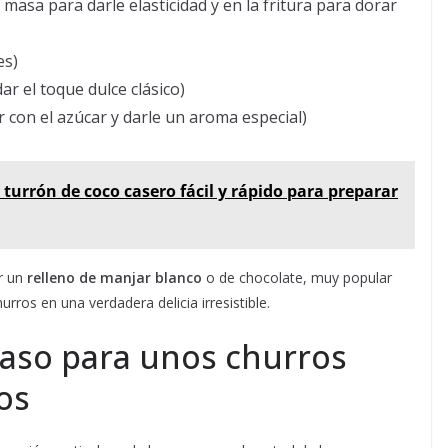
 masa para darle elasticidad y en la fritura para dorar
es)
ar el toque dulce clásico)
 con el azúcar y darle un aroma especial)
 turrón de coco casero fácil y rápido para preparar
ar un
relleno de manjar blanco
o de chocolate, muy popular
rros en una verdadera delicia irresistible.
paso para unos churros
os