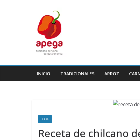
Skip
to
content
INICIO
TRADICIONALES
ARROZ
CAR
BLOG
Receta de chilcano 