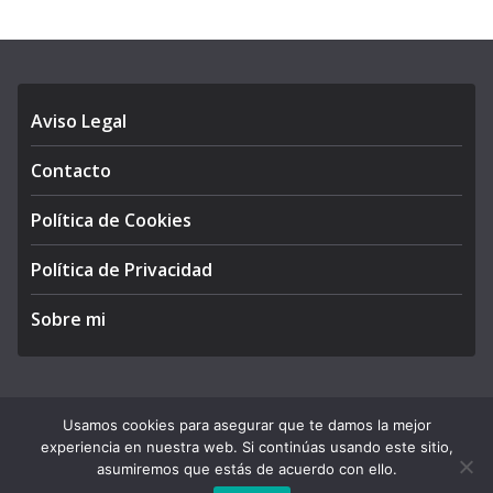
Aviso Legal
Contacto
Política de Cookies
Política de Privacidad
Sobre mi
Usamos cookies para asegurar que te damos la mejor
Copyright © 2026
APEGA Perú
. All rights reserved.
experiencia en nuestra web. Si continúas usando este sitio,
Theme:
ColorMag Pro
by ThemeGrill. Powered by
asumiremos que estás de acuerdo con ello.