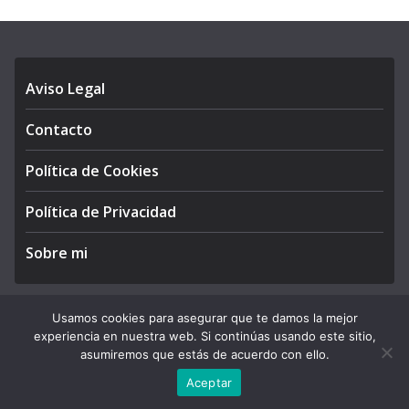
Aviso Legal
Contacto
Política de Cookies
Política de Privacidad
Sobre mi
Usamos cookies para asegurar que te damos la mejor
experiencia en nuestra web. Si continúas usando este sitio,
Copyright © 2026
APEGA Perú
. All rights reserved.
asumiremos que estás de acuerdo con ello.
Theme:
ColorMag Pro
by ThemeGrill. Powered by
WordPress
.
Aceptar