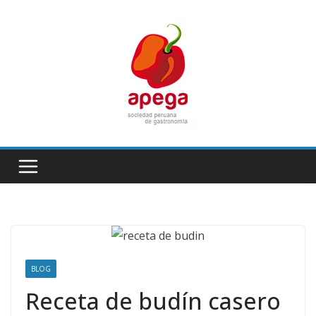
Skip
to
content
BLOG
Receta de budín casero