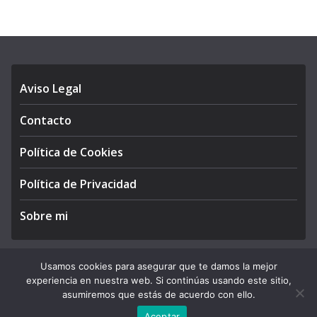
Aviso Legal
Contacto
Política de Cookies
Política de Privacidad
Sobre mi
Usamos cookies para asegurar que te damos la mejor
experiencia en nuestra web. Si continúas usando este sitio,
Copyright © 2026
APEGA Perú
. All rights reserved.
asumiremos que estás de acuerdo con ello.
Theme:
ColorMag Pro
by ThemeGrill. Powered by
WordPress
.
Aceptar