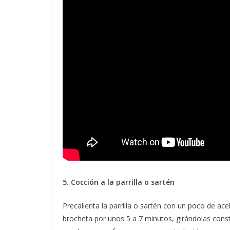
5. Cocción a la parrilla o sartén
Precalienta la parrilla o sartén con un poco de ac
brocheta por unos 5 a 7 minutos, girándolas con