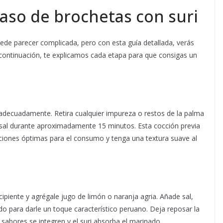
aso de brochetas con suri
de parecer complicada, pero con esta guía detallada, verás
 continuación, te explicamos cada etapa para que consigas un
o adecuadamente. Retira cualquier impureza o restos de la palma
 sal durante aproximadamente 15 minutos. Esta cocción previa
diciones óptimas para el consumo y tenga una textura suave al
cipiente y agrégale jugo de limón o naranja agria. Añade sal,
ido para darle un toque característico peruano. Deja reposar la
abores se integren y el suri absorba el marinado.