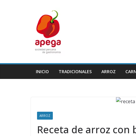
Skip
to
content
INICIO
TRADICIONALES
ARROZ
CAR
ARROZ
Receta de arroz con b