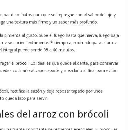
 un par de minutos para que se impregne con el sabor del ajo y
enga una textura más firme y un sabor más profundo.
 la pimienta al gusto. Sube el fuego hasta que hierva, luego baja
 arroz se cocine lentamente. El tiempo aproximado para el arroz
l integral puede ser de 35 a 40 minutos.
egar el brócoli. Lo ideal es que quede al dente, para conservar
puedes cocinarlo al vapor aparte y mezclarlo al final para evitar
coli, rectifica la sazón y deja reposar tapado por unos
to queda listo para servir.
les del arroz con brócoli
es una fuente importante de nutrientes esenciales. El brócoli es