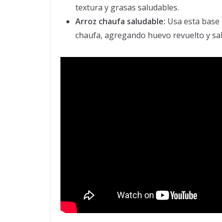
textura y grasas saludables.
Arroz chaufa saludable:
Usa esta base p
chaufa, agregando huevo revuelto y sals