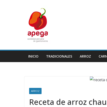
Skip
to
content
INICIO
TRADICIONALES
ARROZ
CAR
ARROZ
Receta de arroz chauf