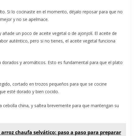
elto. Si lo cocinaste en el momento, déjalo reposar para que no
a mejor y no se apelmace.
y añade un poco de aceite vegetal o de ajonjolí. El aceite de
r auténtico, pero si no tienes, el aceite vegetal funciona
tén dorados y aromáticos. Esto es fundamental para que el plato
elegido, cortado en trozos pequeños para que se cocine
que esté dorado y bien cocido.
 la cebolla china, y saltea brevemente para que mantengan su
 arroz chaufa selvático: paso a paso para preparar