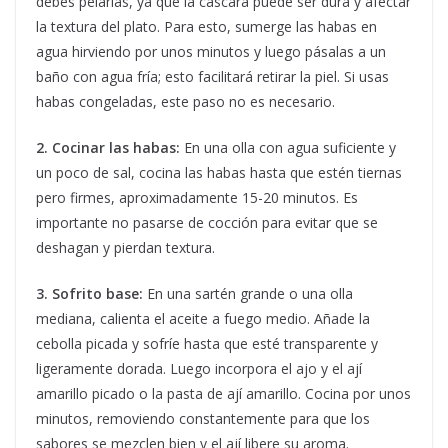
debes pelarlas, ya que la cáscara puede ser dura y afectar
la textura del plato. Para esto, sumerge las habas en
agua hirviendo por unos minutos y luego pásalas a un
baño con agua fría; esto facilitará retirar la piel. Si usas
habas congeladas, este paso no es necesario.
2. Cocinar las habas:
En una olla con agua suficiente y
un poco de sal, cocina las habas hasta que estén tiernas
pero firmes, aproximadamente 15-20 minutos. Es
importante no pasarse de cocción para evitar que se
deshagan y pierdan textura.
3. Sofrito base:
En una sartén grande o una olla
mediana, calienta el aceite a fuego medio. Añade la
cebolla picada y sofríe hasta que esté transparente y
ligeramente dorada. Luego incorpora el ajo y el ají
amarillo picado o la pasta de ají amarillo. Cocina por unos
minutos, removiendo constantemente para que los
sabores se mezclen bien y el ají libere su aroma.